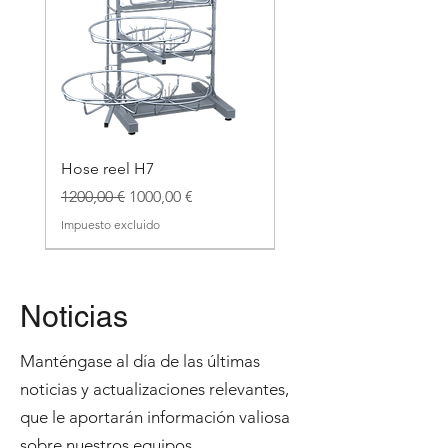
Hose reel H7
Precio
Precio de oferta
1200,00 €
1000,00 €
Impuesto excluido
Noticias
Manténgase al día de las últimas
noticias y actualizaciones relevantes,
que le aportarán información valiosa
sobre nuestros equipos.