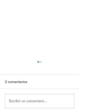
2 comentarios
Caja de Carga
Escribir un comentario...
Peladora de Nue
Almendras