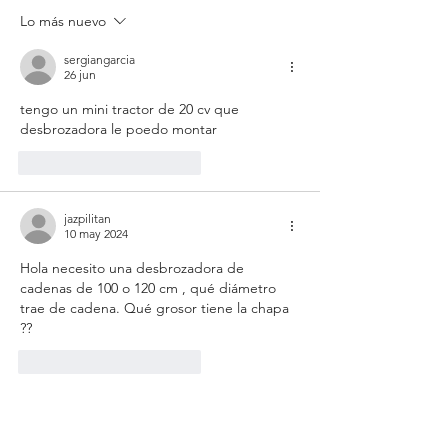
Lo más nuevo
sergiangarcia
26 jun
tengo un mini tractor de 20 cv que 
desbrozadora le poedo montar
Me gusta
Reaccionar
jazpilitan
10 may 2024
Hola necesito una desbrozadora de 
cadenas de 100 o 120 cm , qué diámetro 
trae de cadena. Qué grosor tiene la chapa 
??
Me gusta
Reaccionar
Empresa