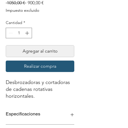
Precio
Precio
 1050,00 € 
900,00 €
de
Impuesto excluido
oferta
Cantidad
*
Agregar al carrito
Realizar compra
Desbrozadoras y cortadoras
de cadenas rotativas
horizontales.
Especificaciones
Cabezal:
Móvil, adecuado para su uso