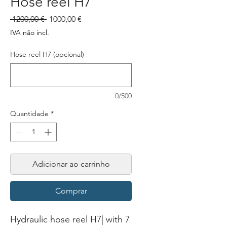
Hose reel H7
Preço
Preço
 1200,00 € 
1000,00 €
normal
promocional
IVA não incl.
Hose reel H7 (opcional)
0/500
Quantidade
*
Adicionar ao carrinho
Comprar
Hydraulic hose reel H7| with 7