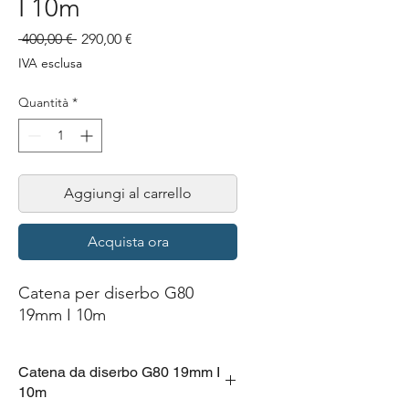
I 10m
Prezzo
Prezzo
 400,00 € 
290,00 €
regolare
scontato
IVA esclusa
Quantità
*
Aggiungi al carrello
Acquista ora
Catena per diserbo G80
19mm I 10m
Catena da diserbo G80 19mm I
10m