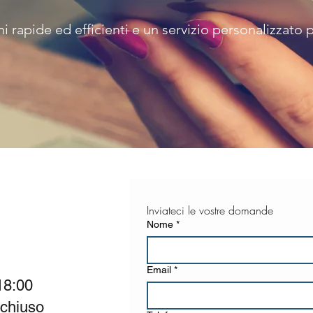
i rapide ed efficienti e un servizio personalizzato 
Inviateci le vostre domande
Nome
*
Email
*
 18:00
 chiuso