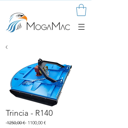
Trincia - R140
Prezzo
Prezzo
 1250,00 € 
1100,00 €
regolare
scontato