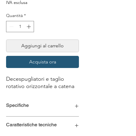
IVA esclusa
Quantità
*
Aggiungi al carrello
Acquista ora
Decespugliatori e taglio
rotativo orizzontale a catena
Specifiche
Testa:
Mobile, adatta all'uso su terreni
Caratteristiche tecniche
asimmetrici o in pendenza;
Sistema di taglio:
Dotato di catene in