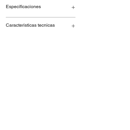
Especificaciones
Chasis:
Caracteristicas tecnicas
Construcción robusta
Operación:
Monofásico 230 V 10 A
Modelo
Peso
Capacidad
Potencia
Eficiencia => 98%
(Kg)
de Trabajo
(kW)
Regulación de velocidad: si
(Kg/H)
Tiempo de funcionamiento por
lote: 3-5 minutos (25-50 Kg)
E50
120
200-300
0,55
E80
150
400-600
0,55
Empresa
Acerca de nosostros
Productos
Desbrozadora