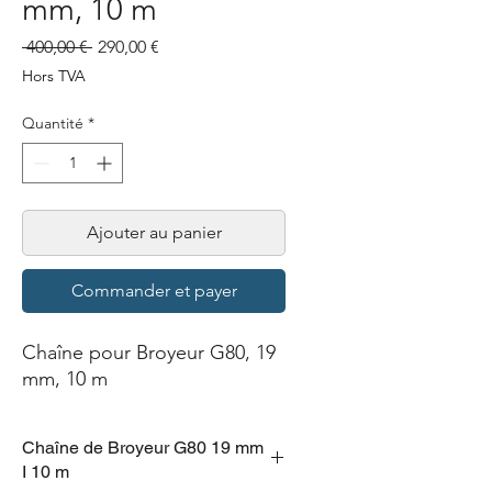
mm, 10 m
Prix
Prix
 400,00 € 
290,00 €
original
promotionnel
Hors TVA
Quantité
*
Ajouter au panier
Commander et payer
Chaîne pour Broyeur G80, 19
mm, 10 m
Chaîne de Broyeur G80 19 mm
I 10 m