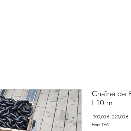
Chaîne de 
I 10 m
Prix
P
 300,00 € 
220,00 €
original
p
Hors TVA