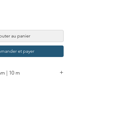
outer au panier
mander et payer
m | 10 m
e 10 m pour Broyeur G80 16 mm.