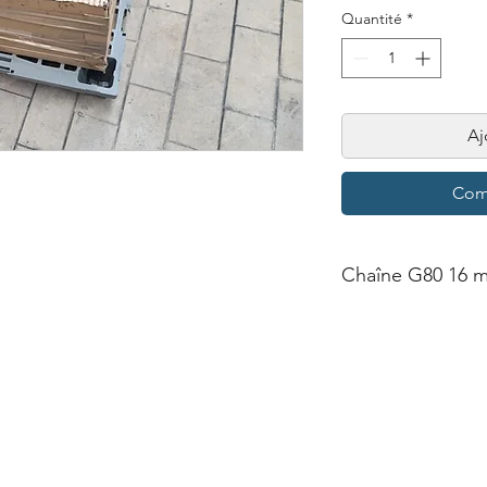
Quantité
*
Aj
Com
Chaîne G80 16 m
Section de chaîne d
ionnel
Nos Contacts
 confidentialité
+351 968 588 805
 Générales
sales@mogamac.com