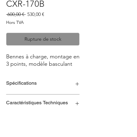
CXR-170B
Prix
Prix
 600,00 € 
530,00 €
original
promotionnel
Hors TVA
Rupture de stock
Bennes à charge, montage en
3 points, modèle basculant
Spécifications
Châssis:
Caractéristiques Techniques
Montage facile et rapide en 3
points;
Construction robuste.
Modèle
Usure et détérioration:
Poids (kg)
Lame arrière pour la coupe et le
Dimensions
nettoyage.
CXR-170B